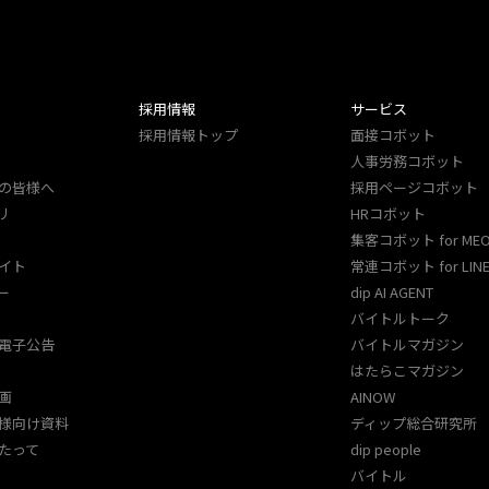
採用情報
サービス
採用情報トップ
面接コボット
人事労務コボット​
の皆様へ
採用ページコボット​
リ
HRコボット
集客コボット for ME
イト
常連コボット for LINE
ー
dip AI AGENT
バイトルトーク
電子公告
バイトルマガジン
はたらこマガジン
画
AINOW
様向け資料
ディップ総合研究所
たって
dip people
バイトル