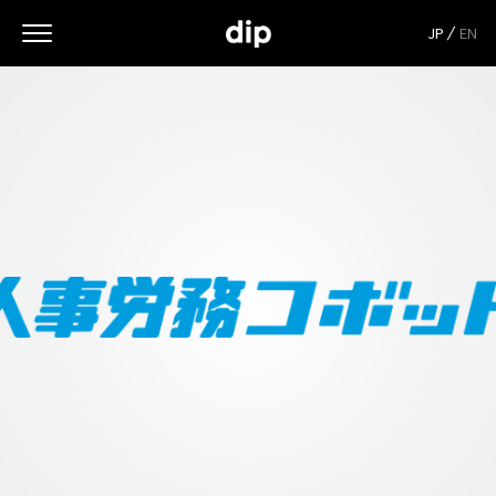
JP
EN