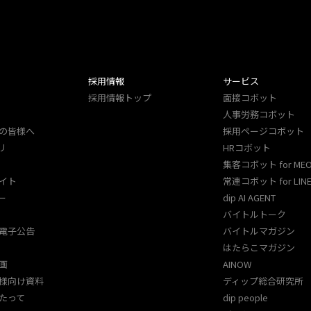
採用情報
サービス
採用情報トップ
面接コボット
人事労務コボット​
の皆様へ
採用ページコボット​
リ
HRコボット
集客コボット for ME
イト
常連コボット for LINE
ー
dip AI AGENT
バイトルトーク
電子公告
バイトルマガジン
はたらこマガジン
画
AINOW
様向け資料
ディップ総合研究所
たって
dip people