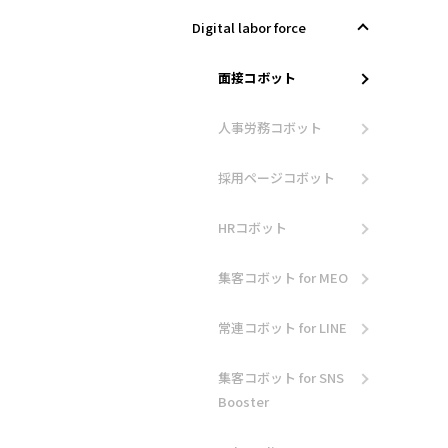
Digital labor force
面接コボット
人事労務コボット​
採用ページコボット​
HRコボット
集客コボット for MEO
常連コボット for LINE​
集客コボット for SNS
Booster