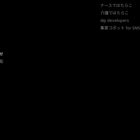
ナースではたらこ
介護ではたらこ
dip developers
集客コボット for SNS 
せ
覧