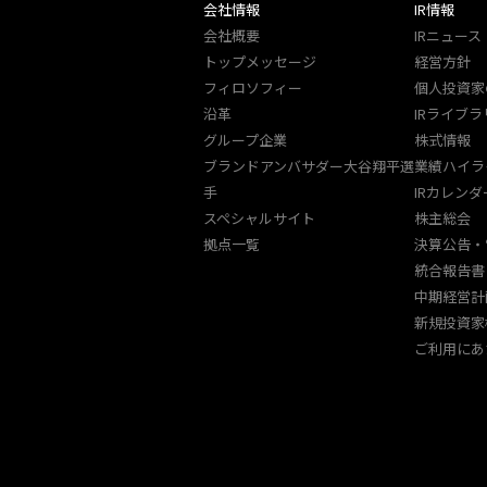
会社情報
IR情報
会社概要
IRニュース
トップメッセージ
経営方針
フィロソフィー
個人投資家
沿革
IRライブラ
グループ企業
株式情報
ブランドアンバサダー大谷翔平選
業績ハイラ
手
IRカレンダ
スペシャルサイト
株主総会
拠点一覧
決算公告・
統合報告書
中期経営計
新規投資家
ご利用にあ