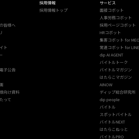
採用情報
サービス
採用情報トップ
面接コボット
人事労務コボット​
の皆様へ
採用ページコボット​
リ
HRコボット
集客コボット for ME
イト
常連コボット for LINE
ー
dip AI AGENT
バイトルトーク
電子公告
バイトルマガジン
はたらこマガジン
画
AINOW
様向け資料
ディップ総合研究所
たって
dip people
バイトル
スポットバイトル
バイトルNEXT
はたらこねっと
バイトルPRO