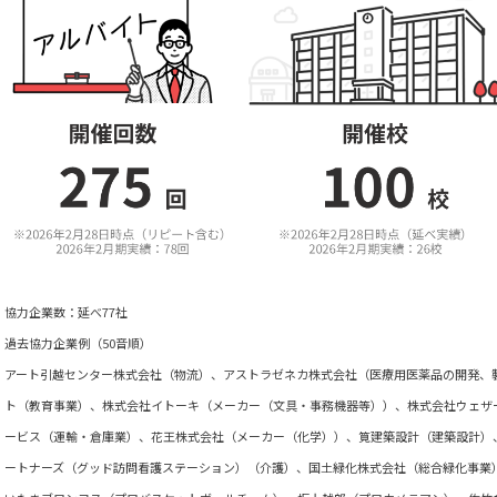
協力企業数：延べ77社
過去協力企業例（50音順）
アート引越センター株式会社（物流）、アストラゼネカ株式会社（医療用医薬品の開発、
ト（教育事業）、株式会社イトーキ（メーカー（文具・事務機器等））、株式会社ウェザ
ービス（運輸・倉庫業）、花王株式会社（メーカー（化学））、筧建築設計（建築設計）、KEEN 
ートナーズ（グッド訪問看護ステーション）（介護）、国土緑化株式会社（総合緑化事業