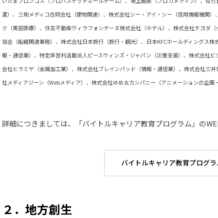
いたまブロンコス（プロバスケットボールチーム）、坂上越郎（プロカメラマン）、佐竹
遣）、三和メディコ合同会社（建物関連）、株式会社シー・アイ・シー（信用情報機関）
ク（美容医療）、住友不動産ヴィラフォンテーヌ株式会社（ホテル）、株式会社チヨダ（
協会（船級関連業務）、株式会社日本旅行（旅行・観光）、日本KFCホールディングス株
報・通信業）、特定非営利活動法人ピースウィンズ・ジャパン（災害支援）、株式会社ビ
会社ヒラミヤ（金属加工業）、株式会社ブレインパッド（情報・通信業）、株式会社三井住友銀行
社メディアジーン（Webメディア）、株式会社ゆめ太カンパニー（アニメーションの企画
詳細につきましては、「バイトルキャリア教育プログラム」のWE
バイトルキャリア教育プログラ
２．地方創生