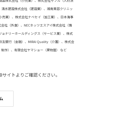
食品株式会社（小売業）、株式会社サプル（人材派
、清水建設株式会社（建設業）、湘南美容クリニッ
小売業）、株式会社ナベセイ（加工業）、日本海事
式会社（外食）、NECネッツエスアイ株式会社（情
ジョナリーホールディングス（サービス業）、株式
（金融）、MIRAI Quality（介護）、株式会
・制作）、有限会社ヤマショー（果物屋） など
Bサイトよりご確認ください。
ム