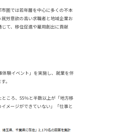
都市圏では若年層を中心に多くの不本
う就労意欲の高い求職者と地域企業お
通じて、移住促進や雇用創出に貢献
仕事体験イベント」を実施し、就業を伴
ます。
ところ、55％と半数以上が「地方移
のイメージができていない」「仕事と