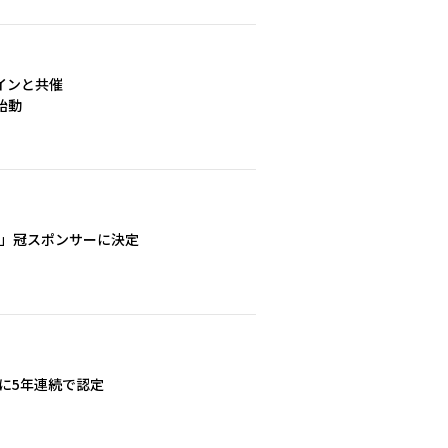
インと共催
始動
ー」冠スポンサーに決定
門に5年連続で認定