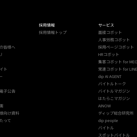
採用情報
サービス
採用情報トップ
面接コボット
人事労務コボット​
の皆様へ
採用ページコボット​
リ
HRコボット
集客コボット for ME
イト
常連コボット for LINE
ー
dip AI AGENT
バイトルトーク
電子公告
バイトルマガジン
はたらこマガジン
画
AINOW
様向け資料
ディップ総合研究所
たって
dip people
バイトル
スポットバイトル