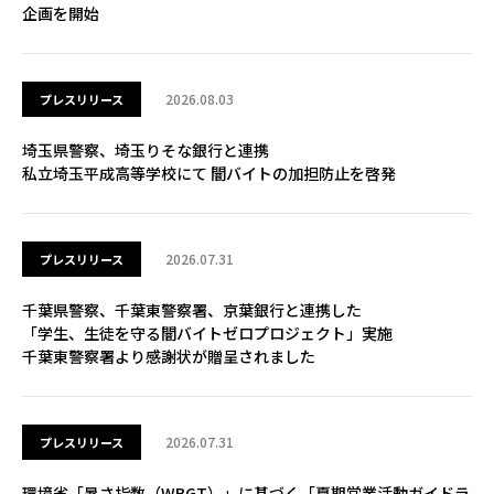
企画を開始
2026.08.03
プレスリリース
埼玉県警察、埼玉りそな銀行と連携
私立埼玉平成高等学校にて 闇バイトの加担防止を啓発
2026.07.31
プレスリリース
千葉県警察、千葉東警察署、京葉銀行と連携した
「学生、生徒を守る闇バイトゼロプロジェクト」実施
千葉東警察署より感謝状が贈呈されました
2026.07.31
プレスリリース
環境省「暑さ指数（WBGT）」に基づく「夏期営業活動ガイドラ