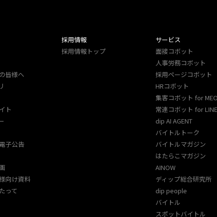
採用情報
サービス
採用情報トップ
面接コボット
人事労務コボット​
の皆様へ
採用ページコボット​
リ
HRコボット
集客コボット for ME
イト
常連コボット for LINE
ー
dip AI AGENT
バイトルトーク
電子公告
バイトルマガジン
はたらこマガジン
画
AINOW
様向け資料
ディップ総合研究所
たって
dip people
バイトル
スポットバイトル