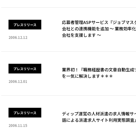
応募者管理ASPサービス『ジョブマス
プレスリリース
会社との連携機能を追加 ～ 業務効率
会社を支援します ～
2006.12.12
プレスリリース
業界初！『職務経歴書の文章自動生成ツ
を一気に解決します＊＊＊
2006.12.01
プレスリリース
ディップ運営の人材派遣の求人情報サ
話による派遣求人サイト利用実態調査」
2006.11.15