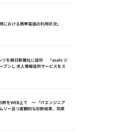
サイト訪問における携帯電話の利用状況」
を朝日新聞社に提供 「asahi ジ
オープンし 求人情報提供サービスをス
断をWEB上で ～ 「ITエンジニア
イムリー且つ客観的な診断結果、効果