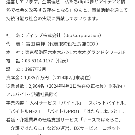
運営しています。企業理念「私たちdipは夢とアイデアと情
熱で社会を改善する存在となる」のもと、事業活動を通じて
持続可能な社会の実現に貢献してまいります。
社 名：ディップ株式会社（dip Corporation）
代 表： 冨田 英揮（代表取締役社長 兼CEO ）
本 社：東京都港区六本木3-2-1 六本木グランドタワー31F
電 話：03-5114-1177（代表）
設 立：1997年3月
資本金：1,085百万円 （2024年2月末現在）
従業員数：2,964名（2024年4月1日現在の正社員）※契約・
アルバイト･派遣社員除く
事業内容： 人材サービス「バイトル」「スポットバイトル」
「バイトルNEXT」「バイトルPRO」「はたらこねっと」、
看護・介護業界の転職支援サービス「ナースではたらこ」
「介護ではたらこ」などの運営、DXサービス「コボット」