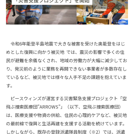
令和6年能登半島地震で大きな被害を受けた奥能登をはじ
めとした復興に向かう被災地 では、震災の影響で多くの住
民が避難を余儀なくされ、地域の労働力が大幅に減少してお
り、発災前のように業務を再開できない事業者が多数存在し
ているなど、被災地では様々な人手不足の課題を抱えていま
す。
ピースウィンズが運営する災害緊急支援プロジェクト「空
飛ぶ捜索医療団”ARROWS”」（以下、空飛ぶ捜索医療団）
は、医療支援や物資の供給、住民の心理的ケアなど、被災地
の最前線で復興と生活再建を支援する活動を続けています。
しかしながら、既存の登録派遣隊員制度（※2）では、派遣