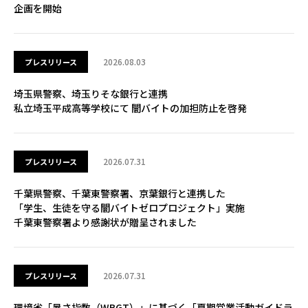
企画を開始
2026.08.03
プレスリリース
埼玉県警察、埼玉りそな銀行と連携
私立埼玉平成高等学校にて 闇バイトの加担防止を啓発
2026.07.31
プレスリリース
千葉県警察、千葉東警察署、京葉銀行と連携した
「学生、生徒を守る闇バイトゼロプロジェクト」実施
千葉東警察署より感謝状が贈呈されました
2026.07.31
プレスリリース
環境省「暑さ指数（WBGT）」に基づく「夏期営業活動ガイドラ