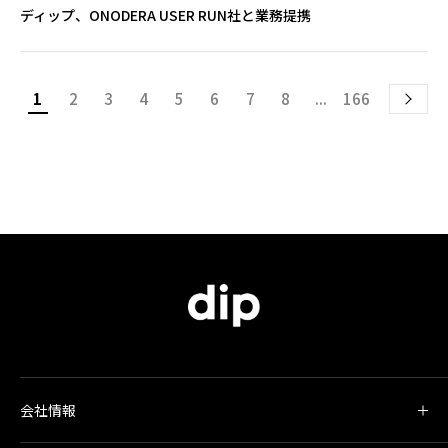
ディップ、ONODERA USER RUN社と業務提携
1
2
3
4
5
6
7
8
...
166
会社情報