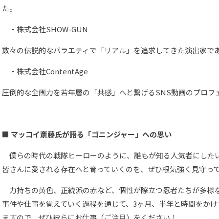
た。
・株式会社SHOW-GUN
数々の伝説的なバラエティで「リアル」を追求してきた演出家で
・株式会社ContentAge
圧倒的な企画力を若年層の「共感」へと繋げるSNS動画のプロフ
■ マッコイ斎藤氏が語る「ゴニンジャー」への思い
僕らの時代の戦隊ヒーローのように、誰もが知る人気者にした
皆さんに愛される存在へと育っていくのを、ぜひ根気強く見守っ
力持ちの黄色、正統派の赤など、個性が際立つ忍者たちが多様な
事件や仕事を覚えていく過程を通じて、3ヶ月、半年と時間をかけ
ますので、ぜひ彼らにお仕事（ご注目）をください！