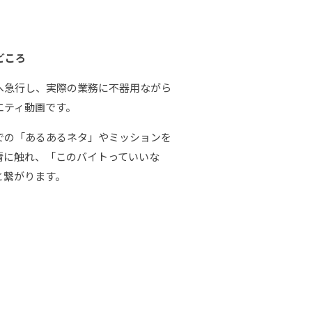
どころ
へ急行し、実際の業務に不器用ながら
エティ動画です。
での「あるあるネタ」やミッションを
情に触れ、「このバイトっていいな
と繋がります。