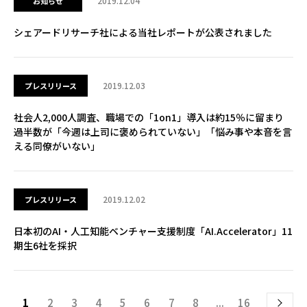
2019.12.04
お知らせ
シェアードリサーチ社による当社レポートが公表されました
2019.12.03
プレスリリース
社会人2,000人調査、職場での「1on1」導入は約15％に留まり
過半数が「今週は上司に褒められていない」「悩み事や本音を言
える同僚がいない」
2019.12.02
プレスリリース
日本初のAI・人工知能ベンチャー支援制度「AI.Accelerator」11
期生6社を採択
1
2
3
4
5
6
7
8
...
16