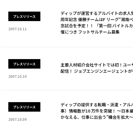
ディップが運営するアルバイトの求人
プレスリリース
周年記念 優勝チームはF リーグ“湘南
念試合を予定！！ 「第一回 バイトルカ
2007.10.11
催につき フットサルチーム募集
プレスリリース
主要人材紹介会社サイトでは初！ユー
配信！ ジョブエンジンエージェント
2007.10.10
ディップの提供する転職・派遣・アル
プレスリリース
事）情報数が10 万件を突破！ ～日
かなえる、仕事に出会う”機会を拡大
2007.10.09