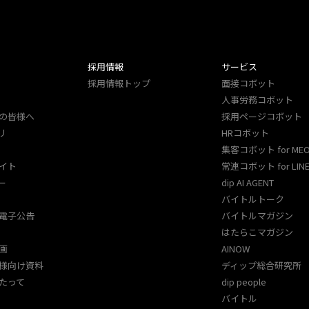
採用情報
サービス
採用情報トップ
面接コボット
人事労務コボット​
の皆様へ
採用ページコボット​
リ
HRコボット
集客コボット for ME
イト
常連コボット for LINE
ー
dip AI AGENT
バイトルトーク
電子公告
バイトルマガジン
はたらこマガジン
画
AINOW
様向け資料
ディップ総合研究所
たって
dip people
バイトル