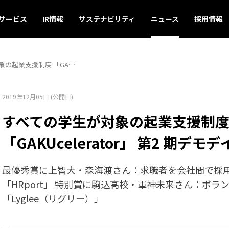
サービス
IR情報
サステナビリティ
ニュース
採用情報
象の起業支援制度 「GA…
2019年12月05日 (公開日)
すべての学生が対象の起業支援制
「GAKUcelerator」 第2 期デモ
最優秀賞に上智大・森海渡さん：求職者を会社間で採
「HRport」 特別賞に駒込高校・軍神未来さん：ボ
「Lyglee（リグリー）」