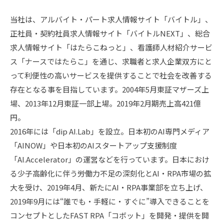
当社は、アルバイト・パート求人情報サイト「バイトル」、
正社員・契約社員求人情報サイト「バイトルNEXT」、総合
求人情報サイト「はたらこねっと」、看護師人材紹介サービ
ス「ナースではたらこ」を通じ、求職者と求人企業双方にと
って利便性の高いサービスを提供することで社会を改善する
存在となる事を目指しています。2004年5月東証マザーズ上
場、2013年12月東証一部上場。2019年2月期売上高421億
円。
2016年には「dip AI.Lab」を設立。日本初のAI専門メディア
「AINOW」や日本初のAIスタートアップ支援制度
「AI.Accelerator」の運営などを行っています。日本におけ
る少子高齢化に伴う労働力不足の深刻化とAI・RPA市場の拡
大を受け、2019年4月、新たにAI・RPA事業部を立ち上げ、
2019年9月には“誰でも・手軽に・すぐに”導入できることを
コンセプトとしたFAST RPA「コボット」を開発・提供を開