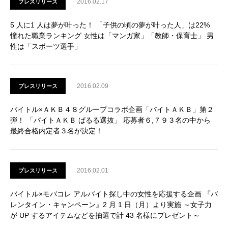
2016.02.17
プレスリリース
5 人に1 人は夢が叶った！ 「子供の頃の夢が叶った人」は22%
憧れた職業ランキング 女性は「マンガ家」「教師・保育士」 男
性は「スポーツ選手」
2016.02.09
プレスリリース
バイトル×ＡＫＢ４８グループコラボ企画「バイトＡＫＢ」第２
弾！ 「バイトＡＫＢ ぱるる選抜」 応募者６,７９３名の中から
最終合格内定者３名が決定！
2016.02.01
プレスリリース
バイトル×モバコレ アルバイト探し中の女性を応援する企画 『バ
レンタイン・キャンペーン』2 月 1 日（月）より実施 ～女子力
が UP するアイテムなどを抽選で計 43 名様にプレゼント～