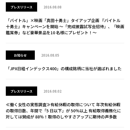
2016.08.08
プレスリリース
「バイトル」×映画「真田十勇士」タイアップ企画 『バイトル
十勇士』キャンペーンを開始 ～「完成披露試写会招待」、「映画
鑑賞券」など豪華景品を10 名様にプレゼント！～
2016.08.05
お知らせ
「JPX日経インデックス400」の構成銘柄に当社が選ばれました
2016.08.02
プレスリリース
≪働く女性の実態調査≫有給休暇の取得について 年次有給休暇
の取得日数、年間で「5 日以下」が 50％以上 有給取得義務化に
対しては賛成が 88％！取得のしやすさアップに期待の声多数