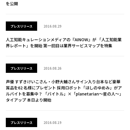
を公開
2016.08.29
プレスリリース
人工知能キュレーションメディアの『AINOW』が 「人工知能業
界レポート」を開始 第一回目は業界サービスマップを特集
2016.08.26
プレスリリース
声優 すずきけいこさん・小野大輔さんサイン入り台本など豪華
賞品を62 名様にプレゼント 採用ロボット「ほしのゆめみ」がア
ルバイトを募集中？ 「バイトル」×「planetarian～星の人～」
タイアップ 本日より開始
2016.08.19
プレスリリース