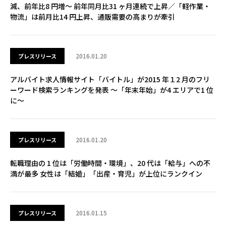
減、前年比8 円増～ 前年同月比31 ヶ月連続で上昇／「軽作業・
物流」は前月比14 円上昇、通販需要の高まりが牽引
2016.01.20
プレスリリース
アルバイト求人情報サイト「バイトル」が2015 年１2 月のフリ
ーワード検索ランキングを発表 ～「年末年始」が4 エリアで1 位
に～
2016.01.20
プレスリリース
転職理由の 1 位は「労働時間・環境」、20 代は「給与」への不
満が最多 ⼥性は「結婚」「出産・育児」が上位にランクイン
2016.01.15
プレスリリース