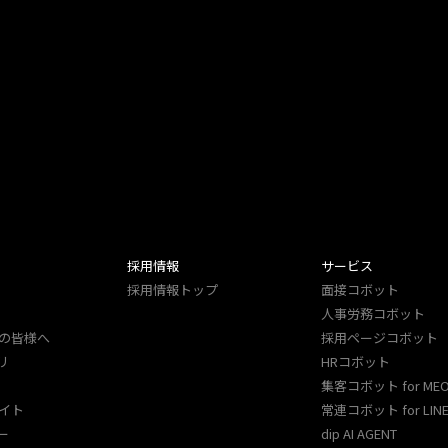
採用情報
サービス
採用情報トップ
面接コボット
人事労務コボット​
の皆様へ
採用ページコボット​
リ
HRコボット
集客コボット for ME
イト
常連コボット for LINE
ー
dip AI AGENT