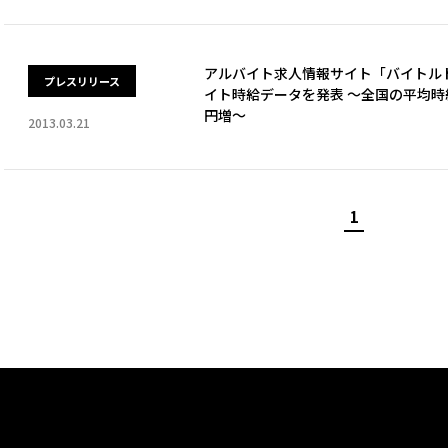
アルバイト求人情報サイト「バイトルドッ
プレスリリース
イト時給データを発表 ～全国の平均時給
円増～
2013.03.21
1