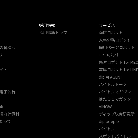
採用情報
サービス
採用情報トップ
面接コボット
人事労務コボット​
の皆様へ
採用ページコボット​
リ
HRコボット
集客コボット for ME
イト
常連コボット for LINE
ー
dip AI AGENT
バイトルトーク
電子公告
バイトルマガジン
はたらこマガジン
画
AINOW
様向け資料
ディップ総合研究所
たって
dip people
バイトル
スポットバイトル