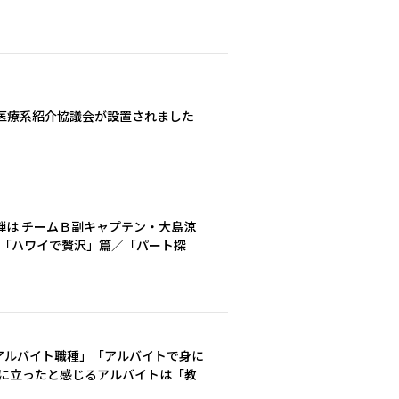
医療系紹介協議会が設置されました
弾は チームＢ副キャプテン・大島涼
 「ハワイで贅沢」篇／「パート探
たアルバイト職種」「アルバイトで身に
役に立ったと感じるアルバイトは「教
」