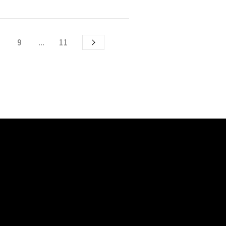
9
...
11