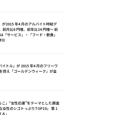
2015 年4 月のアルバイト時給デ
。前月比6 円増、前年比24 円増～ 前
では「サービス」・「フード・飲食」
牽引
トル」が 2015 年4 月のフリーワ
休を控え「ゴールデンウィーク」が全
らこ」“女性応援”をテーマとした調査
な女性のシゴトっぷりTOP10」 第１
する」