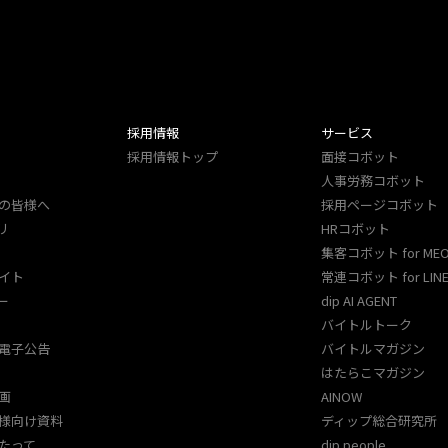
採用情報
サービス
採用情報トップ
面接コボット
人事労務コボット​
の皆様へ
採用ページコボット​
リ
HRコボット
集客コボット for ME
イト
常連コボット for LINE
ー
dip AI AGENT
バイトルトーク
電子公告
バイトルマガジン
はたらこマガジン
画
AINOW
様向け資料
ディップ総合研究所
たって
dip people