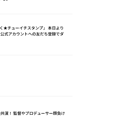
「動く★チューイチスタンプ」 本日より
E 公式アカウントへの友だち登録でダ
の母娘共演！ 監督やプロデューサー顔負け