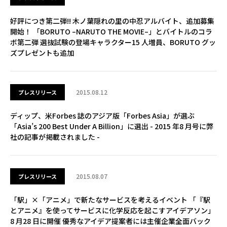
好評につき第二弾!! 木ノ葉隠れの里の中忍アルバイト、追加募集
開始！ 「BORUTO –NARUTO THE MOVIE–」とバイトルのコラ
ボ第二弾 選抜試験の登場キャラクター15 人増員、BORUTO グッ
ズプレゼントも追加
2015.08.12
プレスリリース
ディップ、米Forbes 誌のアジア版「Forbes Asia」が選ぶ
「Asia’s 200 Best Under A Billion」に選出 - 2015 年8 月号に弊
社の記事が掲載されました -
2015.08.07
プレスリリース
「駅」×「アニメ」で新たなサービスを考えるイベント 「『駅
とアニメ』を使ってサービスに化学反応を起こすアイデアソン」
8 月28 日に開催 優秀なアイデア提案者には主催企業全面バック