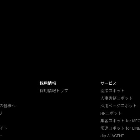
採用情報
サービス
採用情報トップ
面接コボット
人事労務コボット​
の皆様へ
採用ページコボット​
リ
HRコボット
集客コボット for ME
イト
常連コボット for LINE
ー
dip AI AGENT