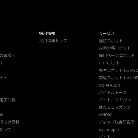
採用情報
サービス
採用情報トップ
面接コボット
人事労務コボット​
の皆様へ
採用ページコボット​
リ
HRコボット
集客コボット for ME
イト
常連コボット for LINE
ー
dip AI AGENT
バイトルトーク
電子公告
バイトルマガジン
はたらこマガジン
画
AINOW
様向け資料
ディップ総合研究所
たって
dip people
バイトル