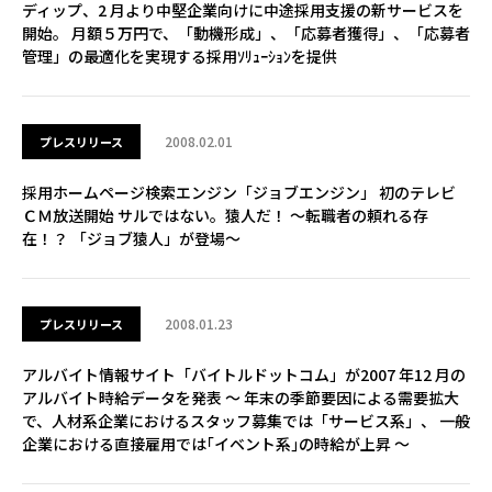
ディップ、2 月より中堅企業向けに中途採用支援の新サービスを
開始。 月額５万円で、「動機形成」、「応募者獲得」、「応募者
管理」の最適化を実現する採用ｿﾘｭｰｼｮﾝを提供
2008.02.01
プレスリリース
採用ホームページ検索エンジン「ジョブエンジン」 初のテレビ
ＣＭ放送開始 サルではない。猿人だ！ ～転職者の頼れる存
在！？ 「ジョブ猿人」が登場～
2008.01.23
プレスリリース
アルバイト情報サイト「バイトルドットコム」が2007 年12 月の
アルバイト時給データを発表 ～ 年末の季節要因による需要拡大
で、人材系企業におけるスタッフ募集では「サービス系」、 一般
企業における直接雇用では｢イベント系｣の時給が上昇 ～