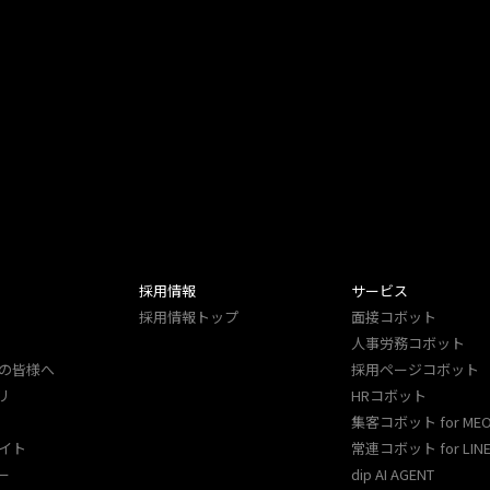
採用情報
サービス
採用情報トップ
面接コボット
人事労務コボット​
の皆様へ
採用ページコボット​
リ
HRコボット
集客コボット for ME
イト
常連コボット for LINE
ー
dip AI AGENT