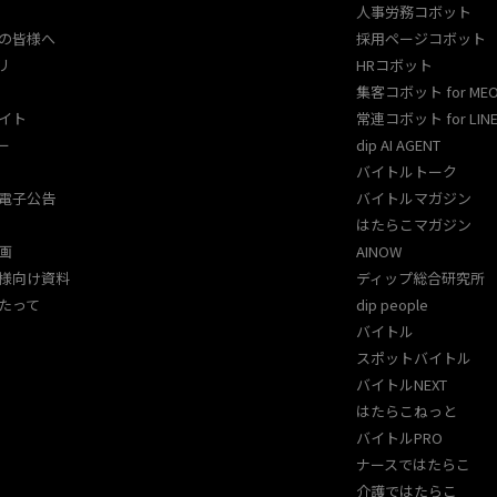
人事労務コボット​
の皆様へ
採用ページコボット​
リ
HRコボット
集客コボット for ME
イト
常連コボット for LINE
ー
dip AI AGENT
バイトルトーク
電子公告
バイトルマガジン
はたらこマガジン
画
AINOW
様向け資料
ディップ総合研究所
たって
dip people
バイトル
スポットバイトル
バイトルNEXT
はたらこねっと
バイトルPRO
ナースではたらこ
介護ではたらこ