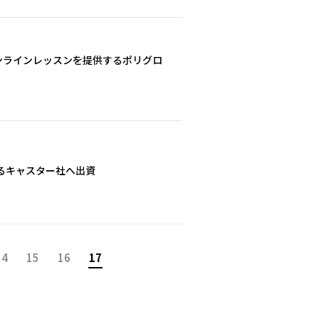
ンラインレッスンを提供するポリグロ
るキャスター社へ出資
14
15
16
17