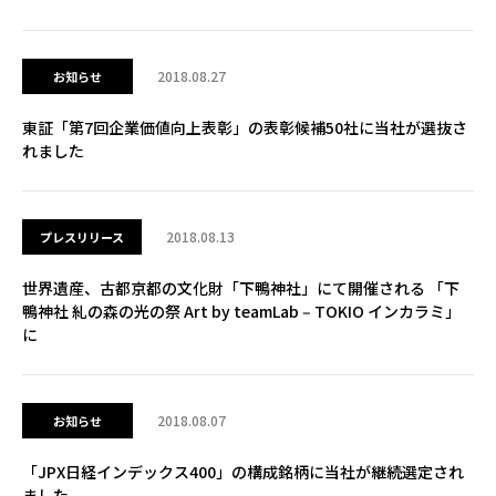
2018.08.27
お知らせ
東証「第7回企業価値向上表彰」の表彰候補50社に当社が選抜さ
れました
2018.08.13
プレスリリース
世界遺産、古都京都の文化財「下鴨神社」にて開催される 「下
鴨神社 糺の森の光の祭 Art by teamLab ‒ TOKIO インカラミ」
に
2018.08.07
お知らせ
「JPX日経インデックス400」の構成銘柄に当社が継続選定され
ました