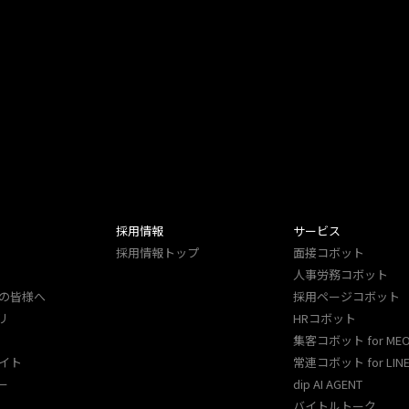
採用情報
サービス
採用情報トップ
面接コボット
人事労務コボット​
の皆様へ
採用ページコボット​
リ
HRコボット
集客コボット for ME
イト
常連コボット for LINE
ー
dip AI AGENT
バイトルトーク