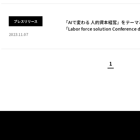
プレスリリース
「AIで変わる 人的資本経営」をテー
「Labor force solution Confere
2023.11.07
1