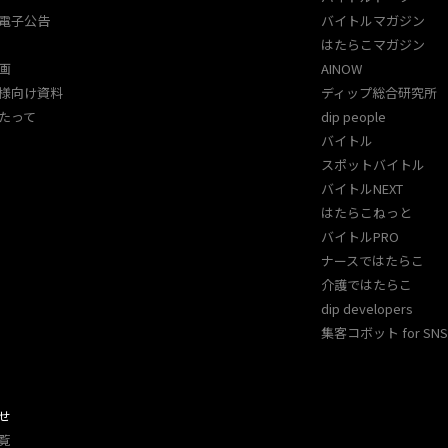
電子公告
バイトルマガジン
はたらこマガジン
画
AINOW
様向け資料
ディップ総合研究所
たって
dip people
バイトル
スポットバイトル
バイトルNEXT
はたらこねっと
バイトルPRO
ナースではたらこ
介護ではたらこ
dip developers
集客コボット for SNS 
せ
覧