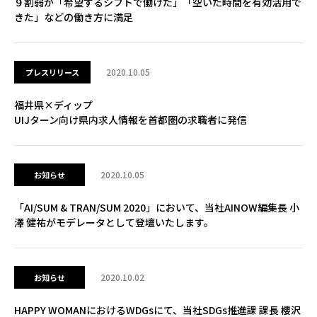
９割弱が「希望するシフトで働けた」「空いた時間を有効活用で
きた」などの働き方に満足
2020.10.05
プレスリリース
福井県×ディップ
UIJターン向け県内求人情報を首都圏の求職者に発信
2020.10.05
お知らせ
「AI/SUM & TRAN/SUM 2020」において、当社AINOW編集長 小
澤 健祐がモデレータとして登壇いたします。
2020.10.02
お知らせ
HAPPY WOMANにおけるWDGsにて、当社SDGs推進課 課長 櫻沢