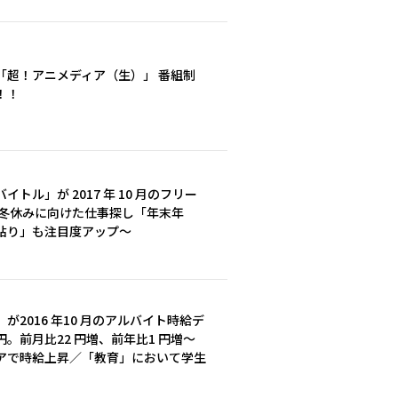
「超！アニメディア（生）」 番組制
！！
ル」が 2017 年 10 月のフリー
も冬休みに向けた仕事探し「年末年
貼り」も注目度アップ～
2016 年10 月のアルバイト時給デ
円。前月比22 円増、前年比1 円増～
アで時給上昇／「教育」において学生