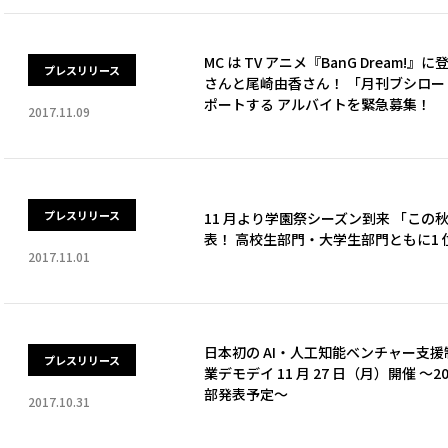
MC は TV アニメ『BanG Dream
プレスリリース
さんと尾崎由香さん！ 「月刊ブシロード 
ポートする アルバイトを緊急募集！
2017.11.09
プレスリリース
11 月より学園祭シーズン到来 「こ
表！ 高校生部門・大学生部門ともに1
2017.11.01
日本初の AI・人工知能ベンチャー支援制度「A
プレスリリース
業デモデイ 11 月 27 日（月）開催 ～2
部発表予定～
2017.10.31