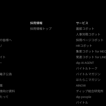
採用情報
サービス
採用情報トップ
面接コボット
人事労務コボット​
の皆様へ
採用ページコボット​
リ
HRコボット
集客コボット for ME
イト
常連コボット for LINE
ー
dip AI AGENT
バイトルトーク
電子公告
バイトルマガジン
はたらこマガジン
画
AINOW
様向け資料
ディップ総合研究所
たって
dip people
バイトル