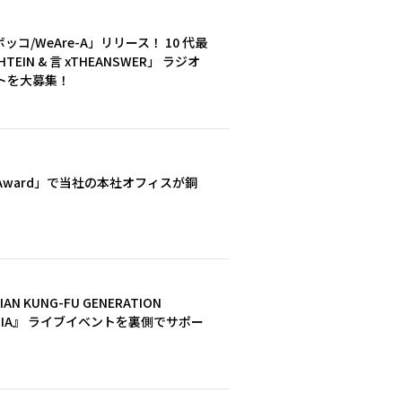
フルボッコ/WeAre-A」リリース！ 10 代最
IN & 言 xTHEANSWER」 ラジオ
トを大募集！
 Award」で当社の本社オフィスが銅
KUNG-FU GENERATION
ed by PIA』 ライブイベントを裏側でサポー