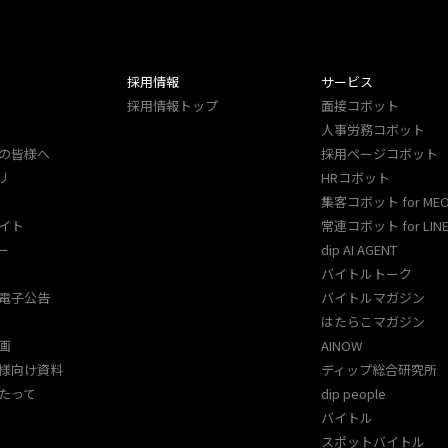
採用情報
サービス
採用情報トップ
面接コボット
人事労務コボット​
の皆様へ
採用ページコボット​
リ
HRコボット
集客コボット for ME
イト
常連コボット for LINE
ー
dip AI AGENT
バイトルトーク
電子公告
バイトルマガジン
はたらこマガジン
画
AINOW
様向け資料
ディップ総合研究所
たって
dip people
バイトル
スポットバイトル