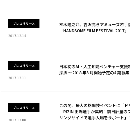
プレスリリース
神木隆之介、吉沢亮らアミューズ若手
「HANDSOME FILM FESTIVAL 
2017.12.14
プレスリリース
日本初のAI・人工知能ベンチャー支援制度「A
採択 ～2018 年3 月開始予定の4 期
2017.12.11
この冬、最大の格闘技イベントに「ド
プレスリリース
「RIZIN 出場選手が集結！前日計量のフ
リングサイドで選手入場をサポート」 
2017.12.08