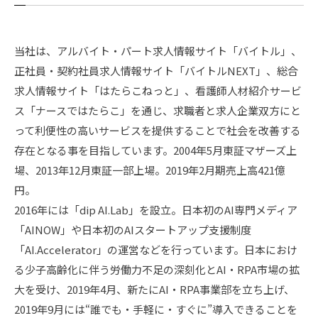
当社は、アルバイト・パート求人情報サイト「バイトル」、
正社員・契約社員求人情報サイト「バイトルNEXT」、総合
求人情報サイト「はたらこねっと」、看護師人材紹介サービ
ス「ナースではたらこ」を通じ、求職者と求人企業双方にと
って利便性の高いサービスを提供することで社会を改善する
存在となる事を目指しています。2004年5月東証マザーズ上
場、2013年12月東証一部上場。2019年2月期売上高421億
円。
2016年には「dip AI.Lab」を設立。日本初のAI専門メディア
「AINOW」や日本初のAIスタートアップ支援制度
「AI.Accelerator」の運営などを行っています。日本におけ
る少子高齢化に伴う労働力不足の深刻化とAI・RPA市場の拡
大を受け、2019年4月、新たにAI・RPA事業部を立ち上げ、
2019年9月には“誰でも・手軽に・すぐに”導入できることを