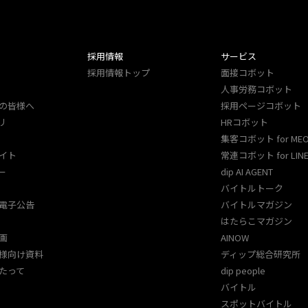
採用情報
サービス
採用情報トップ
面接コボット
人事労務コボット​
の皆様へ
採用ページコボット​
リ
HRコボット
集客コボット for ME
イト
常連コボット for LINE
ー
dip AI AGENT
バイトルトーク
電子公告
バイトルマガジン
はたらこマガジン
画
AINOW
様向け資料
ディップ総合研究所
たって
dip people
バイトル
スポットバイトル