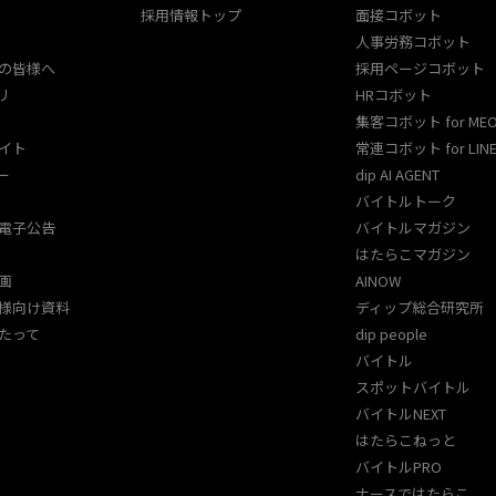
採用情報トップ
面接コボット
人事労務コボット​
の皆様へ
採用ページコボット​
リ
HRコボット
集客コボット for ME
イト
常連コボット for LINE
ー
dip AI AGENT
バイトルトーク
電子公告
バイトルマガジン
はたらこマガジン
画
AINOW
様向け資料
ディップ総合研究所
たって
dip people
バイトル
スポットバイトル
バイトルNEXT
はたらこねっと
バイトルPRO
ナースではたらこ