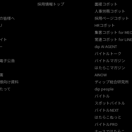
採用情報トップ
面接コボット
人事労務コボット​
の皆様へ
採用ページコボット​
リ
HRコボット
集客コボット for ME
イト
常連コボット for LINE
ー
dip AI AGENT
バイトルトーク
電子公告
バイトルマガジン
はたらこマガジン
画
AINOW
様向け資料
ディップ総合研究所
たって
dip people
バイトル
スポットバイトル
バイトルNEXT
はたらこねっと
バイトルPRO
ナースではたらこ