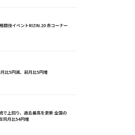
闘技イベントRIZIN.20 赤コーナー
同月比5円減、前月比5円増
続で上回り、過去最高を更新 全国の
年同月比54円増