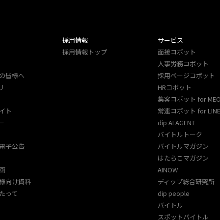
採用情報
サービス
採用情報トップ
面接コボット
人事労務コボット​
の皆様へ
採用ページコボット​
リ
HRコボット
集客コボット for ME
イト
常連コボット for LINE
ー
dip AI AGENT
バイトルトーク
電子公告
バイトルマガジン
はたらこマガジン
画
AINOW
様向け資料
ディップ総合研究所
たって
dip people
バイトル
スポットバイトル