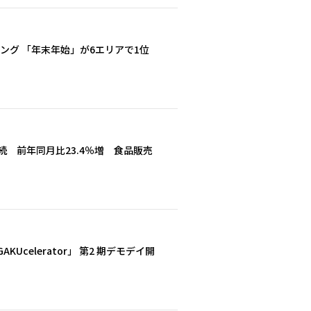
キング 「年末年始」が6エリアで1位
続 前年同月比23.4％増 食品販売
Ucelerator」 第2 期デモデイ開