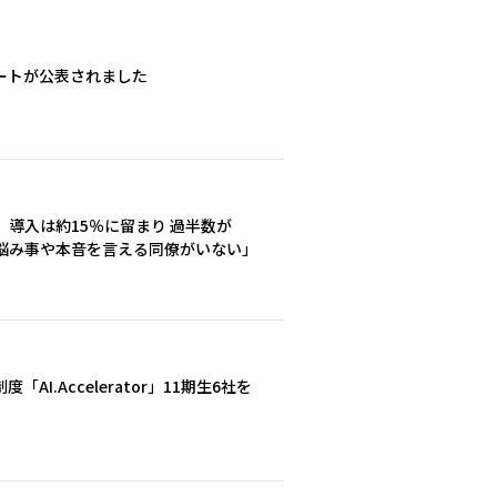
ートが公表されました
1」導入は約15％に留まり 過半数が
悩み事や本音を言える同僚がいない」
I.Accelerator」11期生6社を