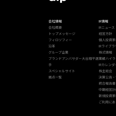
会社情報
IR情報
会社概要
IRニュース
トップメッセージ
経営方針
フィロソフィー
個人投資家
沿革
IRライブラ
グループ企業
株式情報
ブランドアンバサダー大谷翔平選
業績ハイラ
手
IRカレンダ
スペシャルサイト
株主総会
拠点一覧
決算公告・
統合報告書
中期経営計
新規投資家
ご利用にあ