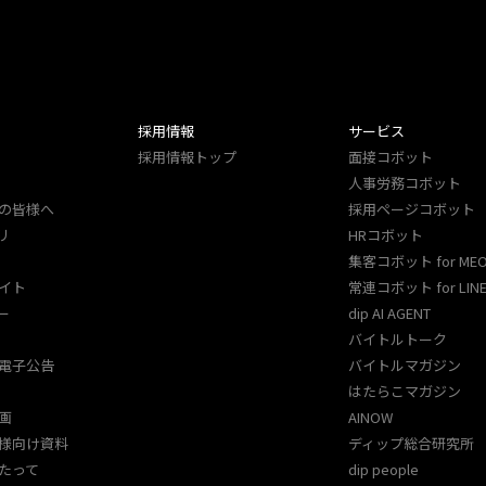
採用情報
サービス
採用情報トップ
面接コボット
人事労務コボット​
の皆様へ
採用ページコボット​
リ
HRコボット
集客コボット for ME
イト
常連コボット for LINE
ー
dip AI AGENT
バイトルトーク
電子公告
バイトルマガジン
はたらこマガジン
画
AINOW
様向け資料
ディップ総合研究所
たって
dip people