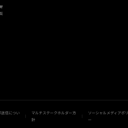
せ
覧
部送信につい
マルチステークホルダー方
ソーシャルメディアポ
針
ー