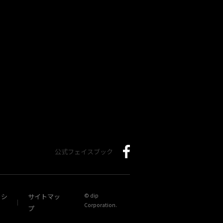
公式フェイスブック
リシ
サイトマッ
© dip
Corporation.
プ