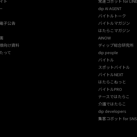
イト
常連コボット for LINE
ー
dip AI AGENT
バイトルトーク
電子公告
バイトルマガジン
はたらこマガジン
画
AINOW
様向け資料
ディップ総合研究所
たって
dip people
バイトル
スポットバイトル
バイトルNEXT
はたらこねっと
バイトルPRO
ナースではたらこ
介護ではたらこ
dip developers
集客コボット for SNS 