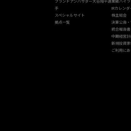
ブランドアンバサダー大谷翔平選
業績ハイラ
手
IRカレンダ
スペシャルサイト
株主総会
拠点一覧
決算公告・
統合報告書
中期経営計
新規投資家
ご利用にあ