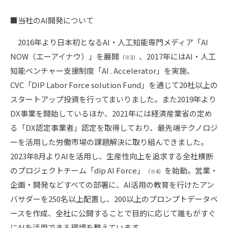
■当社のAI開発について
2016年より日本初となるAI・人工知能専門メディア「AI
NOW（エーアイナウ）」を展開
、2017年にはAI・人工
（※3）
知能ベンチャー支援制度「AI . Accelerator」を実施、
CVC「DIP Labor Force solution Fund」を通じて20社以上の
スタートアップ投資を行ってまいりました。また2019年より
DX事業を開始しているほか、2021年には経済産業省の定め
る「DX認定事業者」認定を取得しており、最先端テクノロジ
ーを活用した労働市場の課題解決に取り組んできました。
2023年8月よりAIを活用し、生産性向上を追求する全社横断
のプロジェクトチーム「dip AI Force」
を始動。営業・
（※4）
企画・開発などすべての部署に、AI活用の教育を行けたアン
バサダーを250名以上配置し、200以上のプロンプトデータベ
ースを作成、全社に公開することで目的に応じて誰もがすぐ
にAIを活用できる環境を整えています。