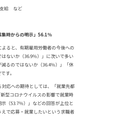
支給 など
時からの明示」56.1％
によると、有期雇用労働者の今後への
ないか（36.9％）」に次いで多い
るのではないか（36.4％）」「休
安です。
る対応への期待としては、「就業先都
「新型コロナウイルスの影響で就業時
（53.7％）」などの回答が上位と
うえで応募・就業したいという求職者