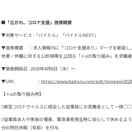
■「広がれ、コロナ支援」施策概要
▼対象サービス :「バイトル」「バイトルNEXT」
▼施策概要 ：求人情報内に「コロナ支援あり」マークを新設し
休業・休職に対する公的保障を上回る「＋αの取り組み」を求職
▼施策開始日 : 2020年4月8日（水）～
▼URL ：
https://www.baitoru.com/pdt/hirogare2020
【＋αの取り組み例】
新型コロナウイルスに感染した従業員にお見舞金として一律○
従業員本人や家族の罹患、緊急事態発生時に安心して休めるよ
分の特別休暇（有給）を付与