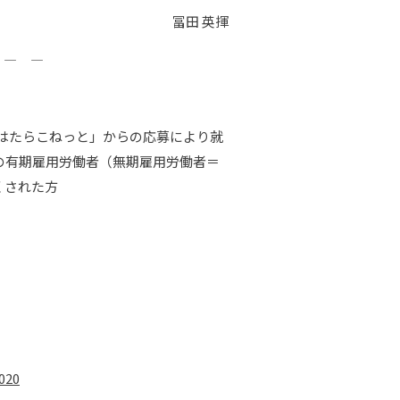
冨田 英揮
 ― ―
]「はたらこねっと」からの応募により就
の有期雇用労働者（無期雇用労働者＝
くされた方
020