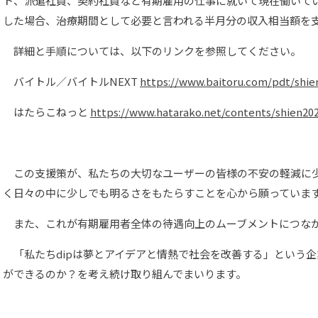
ト、派遣社員、契約社員など有期雇用の仕事に就いて現在働いて
した場合、治療期間として必要と言われる半月分の収入相当額を
詳細と手順については、以下のリンクを参照してください。
バイトル／バイトルNEXT
https://www.baitoru.com/pdt/shie
はたらこねっと
https://www.hatarako.net/contents/shien20
この支援策が、私たちの大切なユーザーの皆様の不安の軽減に少
く日々の中に少しでも明るさをもたらすことを心から願っていま
また、これが有期雇用者全体の待遇向上のムーブメントにつな
「私たちdipは夢とアイデアと情熱で社会を改善する」という
ができるのか？を考え続け取り組んでまいります。