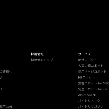
採用情報
サービス
採用情報トップ
面接コボット
人事労務コボット​
の皆様へ
採用ページコボット​
リ
HRコボット
集客コボット for ME
イト
常連コボット for LINE
ー
dip AI AGENT
バイトルトーク
電子公告
バイトルマガジン