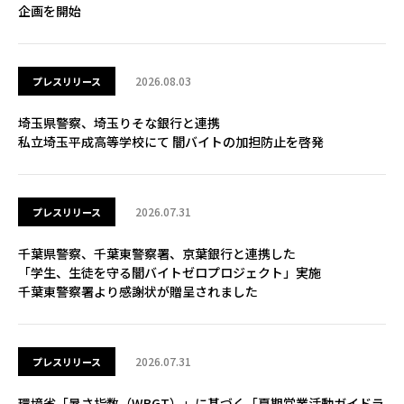
企画を開始
2026.08.03
プレスリリース
埼玉県警察、埼玉りそな銀行と連携
私立埼玉平成高等学校にて 闇バイトの加担防止を啓発
2026.07.31
プレスリリース
千葉県警察、千葉東警察署、京葉銀行と連携した
「学生、生徒を守る闇バイトゼロプロジェクト」実施
千葉東警察署より感謝状が贈呈されました
2026.07.31
プレスリリース
環境省「暑さ指数（WBGT）」に基づく「夏期営業活動ガイドラ