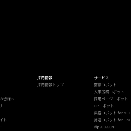
採用情報
サービス
採用情報トップ
面接コボット
人事労務コボット​
の皆様へ
採用ページコボット​
リ
HRコボット
集客コボット for ME
イト
常連コボット for LINE
ー
dip AI AGENT