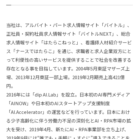
当社は、アルバイト・パート求人情報サイト「バイトル」、
正社員・契約社員求人情報サイト「バイトルNEXT」、総合
求人情報サイト「はたらこねっと」、看護師人材紹介サービ
ス「ナースではたらこ」を通じ、求職者と求人企業双方にと
って利便性の高いサービスを提供することで社会を改善する
存在となる事を目指しています。2004年5月東証マザーズ上
場、2013年12月東証一部上場。2019年2月期売上高421億
円。
2016年には「dip AI.Lab」を設立。日本初のAI専門メディア
「AINOW」や日本初のAIスタートアップ支援制度
「AI.Accelerator」の運営などを行っています。日本におけ
る少子高齢化に伴う労働力不足の深刻化とAI・RPA市場の拡
大を受け、2019年4月、新たにAI・RPA事業部を立ち上げ、
2019年9月には“誰でも・手軽に・すぐに”導入できることを