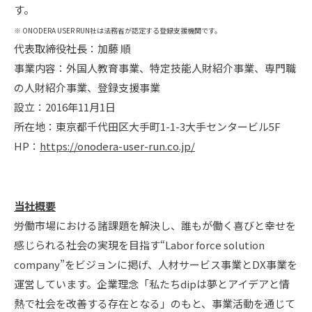
す。
※ ONODERA USER RUN社は法務省が認定する登録支援機関です。
代表取締役社長：加藤 順
事業内容：外国人教育事業、特定技能人財紹介事業、専門職
の人財紹介事業、登録支援事業
設立：2016年11月1日
所在地：東京都千代田区大手町1-1-3大手センタービル5F
HP：
https://onodera-user-run.co.jp/
当社概要
労働市場における諸課題を解決し、誰もが働く喜びと幸せを
感じられる社会の実現を目指す“Labor force solution
company”をビジョンに掲げ、人材サービス事業とDX事業を
運営しています。企業理念「私たちdipは夢とアイデアと情
熱で社会を改善する存在となる」のもと、事業活動を通じて