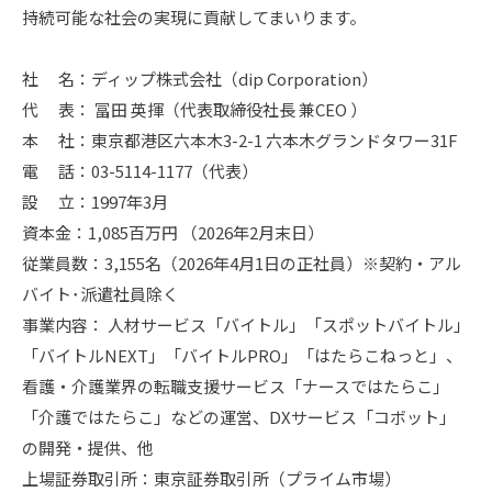
持続可能な社会の実現に貢献してまいります。
社 名：ディップ株式会社（dip Corporation）
代 表： 冨田 英揮（代表取締役社長 兼CEO ）
本 社：東京都港区六本木3-2-1 六本木グランドタワー31F
電 話：03-5114-1177（代表）
設 立：1997年3月
資本金：1,085百万円 （2026年2月末日）
従業員数：3,155名（2026年4月1日の正社員）※契約・アル
バイト･派遣社員除く
事業内容： 人材サービス「バイトル」「スポットバイトル」
「バイトルNEXT」「バイトルPRO」「はたらこねっと」、
看護・介護業界の転職支援サービス「ナースではたらこ」
「介護ではたらこ」などの運営、DXサービス「コボット」
の開発・提供、他
上場証券取引所：東京証券取引所（プライム市場）