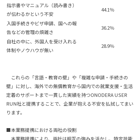
指示書やマニュアル（読み書き）
44.1％
が伝わるかという不安
入国手続きやビザ申請、国への報
36.2％
告などの管理の煩雑さ
自社の中に、外国人を受け入れる
28.9％
体制やノウハウが無い
これらの「言語・教育の壁」や「複雑な申請・手続きの
壁」に対し、海外での無償教育から国内での就業支援・生活
定着のサポートまで一貫した実績を持つONODERA USER
RUN社と提携することで、企業が抱える不安を払拭してまい
ります。
■本業務提携における両社の役割
本業務提携により、両社は相互の強みを活かし、特定技能