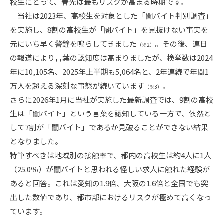
校生にとって、春先は最もリスクが高まる時期です。
当社は2023年、高校生を対象とした「闇バイト判別調査」
を実施し、8割
の高校生が「闇バイト」を見抜けない事実を
元にいち早く警鐘を鳴らしてきました
。その後、連日
（※2）
の報道により言葉の認知度は高まりましたが、検挙数は2024
年に10,105名、2025年上半期も5,064名と、2年連続で年間1
万人を超える深刻な事態が続いています
。
（※3）
さらに2026年1月に当社が実施した最新調査では、9割の高校
生は「闇バイト」という言葉を認知している一方で、依然と
して7割が「闇バイト」であるか見破ることができない結果
となりました。
特筆すべきは地域別の接触率で、都内の高校生は約4人に1人
（25.0％）が闇バイトと思われる怪しい求人に触れた経験が
あると回答。これは愛知の1.9倍、大阪の1.6倍と全国でも突
出した数値であり、都市部におけるリスクが極めて高くなっ
ています。