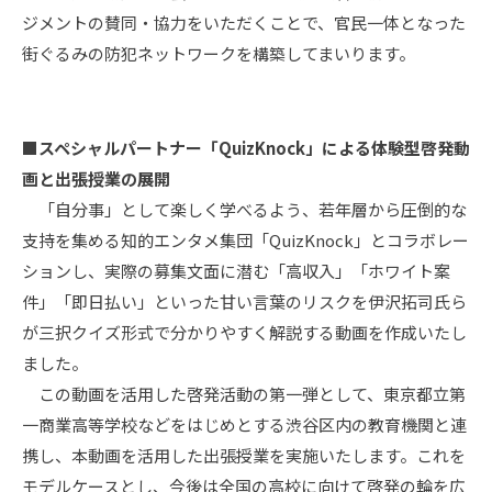
ジメントの賛同・協力をいただくことで、官民一体となった
街ぐるみの防犯ネットワークを構築してまいります。
■スペシャルパートナー「QuizKnock」による体験型啓発動
画と出張授業の展開
「自分事」として楽しく学べるよう、若年層から圧倒的な
支持を集める知的エンタメ集団「QuizKnock」とコラボレー
ションし、実際の募集文面に潜む「高収入」「ホワイト案
件」「即日払い」といった甘い言葉のリスクを伊沢拓司氏ら
が三択クイズ形式で分かりやすく解説する動画を作成いたし
ました。
この動画を活用した啓発活動の第一弾として、東京都立第
一商業高等学校などをはじめとする渋谷区内の教育機関と連
携し、本動画を活用した出張授業を実施いたします。これを
モデルケースとし、今後は全国の高校に向けて啓発の輪を広