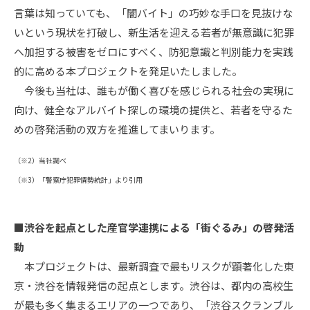
言葉は知っていても、「闇バイト」の巧妙な手口を見抜けな
いという現状を打破し、新生活を迎える若者が無意識に犯罪
へ加担する被害をゼロにすべく、防犯意識と判別能力を実践
的に高める本プロジェクトを発足いたしました。
今後も当社は、誰もが働く喜びを感じられる社会の実現に
向け、健全なアルバイト探しの環境の提供と、若者を守るた
めの啓発活動の双方を推進してまいります。
（※2）当社調べ
（※3）「警察庁犯罪情勢統計」より引用
■渋谷を起点とした産官学連携による「街ぐるみ」の啓発活
動
本プロジェクトは、最新調査で最もリスクが顕著化した東
京・渋谷を情報発信の起点とします。渋谷は、都内の高校生
が最も多く集まるエリアの一つであり、「渋谷スクランブル