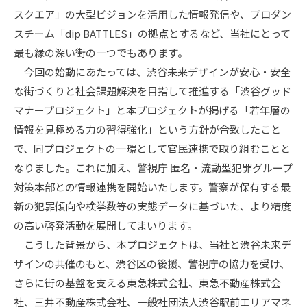
スクエア」の大型ビジョンを活用した情報発信や、プロダン
スチーム「dip BATTLES」の拠点とするなど、当社にとって
最も縁の深い街の一つでもあります。
今回の始動にあたっては、渋谷未来デザインが安心・安全
な街づくりと社会課題解決を目指して推進する「渋谷グッド
マナープロジェクト」と本プロジェクトが掲げる「若年層の
情報を見極める力の習得強化」という方針が合致したこと
で、同プロジェクトの一環として官民連携で取り組むことと
なりました。これに加え、警視庁 匿名・流動型犯罪グループ
対策本部との情報連携を開始いたします。警察が保有する最
新の犯罪傾向や検挙数等の実態データに基づいた、より精度
の高い啓発活動を展開してまいります。
こうした背景から、本プロジェクトは、当社と渋谷未来デ
ザインの共催のもと、渋谷区の後援、警視庁の協力を受け、
さらに街の基盤を支える東急株式会社、東急不動産株式会
社、三井不動産株式会社、一般社団法人渋谷駅前エリアマネ