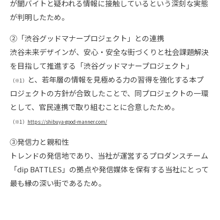
が闇バイトと疑われる情報に接触しているという深刻な実態
が判明したため。
②「渋谷グッドマナープロジェクト」との連携
渋谷未来デザインが、安心・安全な街づくりと社会課題解決
を目指して推進する「渋谷グッドマナープロジェクト」
と、若年層の情報を見極める力の習得を強化する本プ
（※1）
ロジェクトの方針が合致したことで、同プロジェクトの一環
として、官民連携で取り組むことに合意したため。
（※1）
https://shibuya-good-manner.com/
③発信力と親和性
トレンドの発信地であり、当社が運営するプロダンスチーム
「dip BATTLES」の拠点や発信媒体を保有する当社にとって
最も縁の深い街であるため。