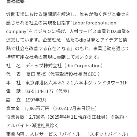
当社概要
労働市場における諸課題を解決し、誰もが働く喜びと幸せを
感じられる社会の実現を目指す“Labor force solution
company”をビジョンに掲げ、人材サービス事業とDX事業を
運営しています。企業理念「私たちdipは夢とアイデアと情
熱で社会を改善する存在となる」のもと、事業活動を通じて
持続可能な社会の実現に貢献してまいります。
社 名：ディップ株式会社（dip Corporation）
代 表： 冨田 英揮（代表取締役社長 兼CEO ）
本 社：東京都港区六本木3-2-1 六本木グランドタワー31F
電 話：03-5114-1177（代表）
設 立：1997年3月
資本金：1,085百万円 （2025年2月末日現在）
従業員数：2,780名（2025年4月1日現在の正社員）※契約・
アルバイト･派遣社員除く
事業内容： 人材サービス「バイトル」「スポットバイトル」