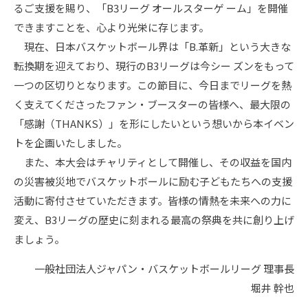
るご支援を賜り
、「B3リーグ
オールスターゲ
ーム」を開催
できますことを、心より光栄に存じます。
現在、日本バスケットボール界は「B.革新」という大きな
転換期を迎えており、現行のB3リーグは今シー
ズンをもって
一つの区切りとなります。この節目に、今日までリーグを熱
く支えてくださったファン・ブー
スターの皆様へ、最大限の
「感謝（THANKS）」を形にしたいという想いから本イベン
トを企画いたしまし
た。
また、本大会はチャリティとして開催し、その収益を国内
の災害被災地でバスケットボールに励む子ど
もたちへの支援
活動に寄付させていただきます。皆様の情熱を未来への力に
変え、B3リーグの歴史に
刻まれる最高の祭典を共に創り上げ
ましょう。
一般社団法人ジャパン・バスケットボールリーグ 理事長
堀井 幹也