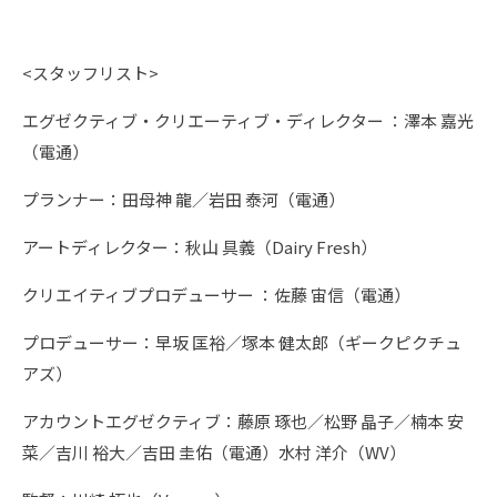
<スタッフリスト>
エグゼクティブ・クリエーティブ・ディレクター ：澤本 嘉光
（電通）
プランナー：田母神 龍／岩田 泰河（電通）
アートディレクター：秋山 具義（Dairy Fresh）
クリエイティブプロデューサー ：佐藤 宙信（電通）
プロデューサー：早坂 匡裕／塚本 健太郎（ギークピクチュ
アズ）
アカウントエグゼクティブ：藤原 琢也／松野 晶子／楠本 安
菜／吉川 裕大／吉田 圭佑（電通）水村 洋介（WV）