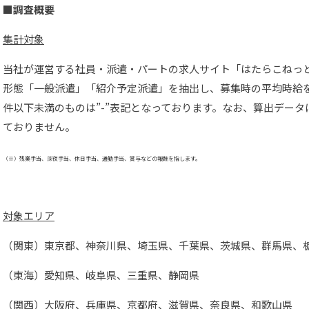
■調査概要
集計対象
当社が運営する社員・派遣・パートの求人サイト「はたらこねっ
形態「一般派遣」「紹介予定派遣」を抽出し、募集時の平均時給を
件以下未満のものは”-”表記となっております。なお、算出デー
ておりません。
（※）残業手当、深夜手当、休日手当、通勤手当、賞与などの報酬を指します。
対象エリア
（関東）東京都、神奈川県、埼玉県、千葉県、茨城県、群馬県、
（東海）愛知県、岐阜県、三重県、静岡県
（関西）大阪府、兵庫県、京都府、滋賀県、奈良県、和歌山県